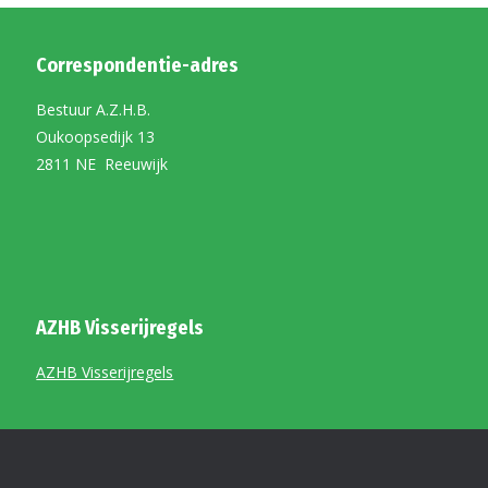
Correspondentie-adres
Bestuur A.Z.H.B.
Oukoopsedijk 13
2811 NE Reeuwijk
AZHB Visserijregels
AZHB Visserijregels