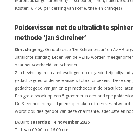
Materiaal: lange karperhengel, schepnet, lijnen, haken, lood 
Kosten: € 7,50 (ter dekking van koffie, thee en drankjes)
Poldervissen met de ultralichte spinhe
methode ‘Jan Schreiner’
Omschrijving
: Genootschap ‘De Schreineriaan’ en AZHB org
ultralichte spindag. Leden van de AZHB worden meegenomen m
naar het voorbeeld Jan Schreiner.
Zijn bevindingen en aanbevelingen op dit gebied zijn blijvend ge
gedachtegoed onder vele vissers totaal onbekend. Deze dag 
gedachtegoed van Jan en zijn methodes in de praktijk te laten
Een grote snoek op een 5 grammer in een ondiepe poldersloot
De 3-eenheid hengel, lijn en slip maken dit een verantwoord f
Wordt ook deelgenoot van deze charmante, adequate en nooit
Datum:
zaterdag 14 november 2026
Tijd: van 09:00 tot 16:00 uur