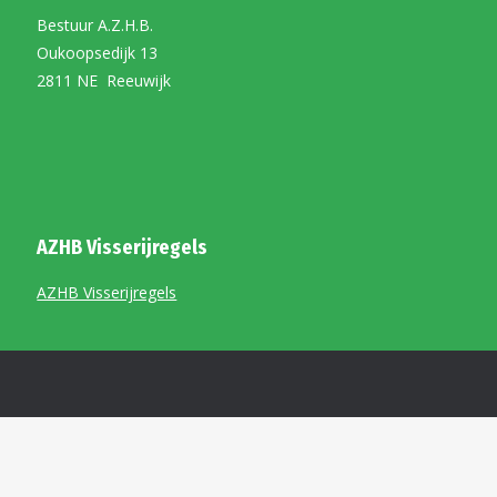
Bestuur A.Z.H.B.
Oukoopsedijk 13
2811 NE Reeuwijk
AZHB Visserijregels
AZHB Visserijregels