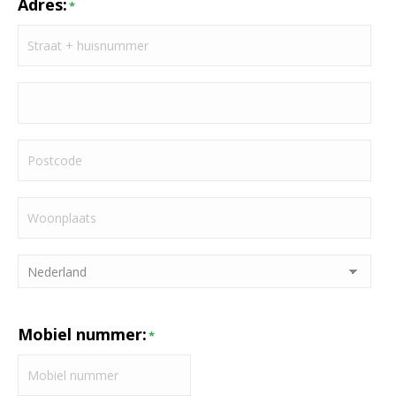
Adres:
*
Straat
+
huisnummer
Adresregel
2
Postcode
Plaats
Land
Mobiel nummer:
*