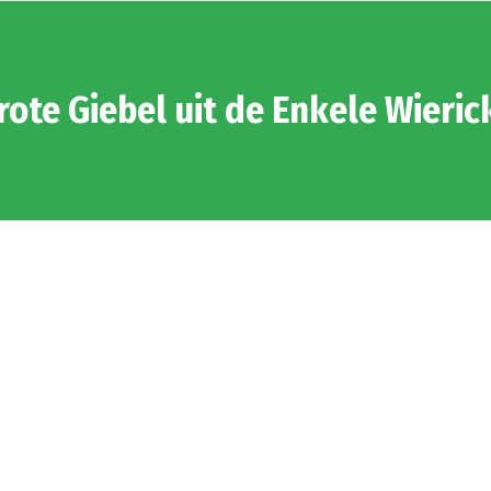
rote Giebel uit de Enkele Wieric