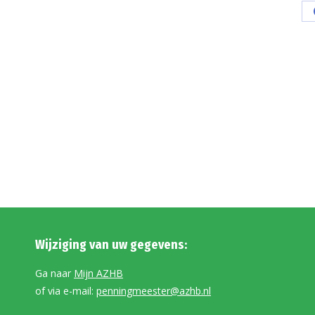
Wijziging van uw gegevens:
Ga naar
Mijn AZHB
of via e-mail:
penningmeester@azhb.nl