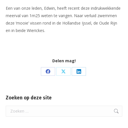
Een van onze leden, Edwin, heeft recent deze indrukwekkende
meerval van 1m25 weten te vangen. Naar verluid zwemmen
deze ‘mooie’ vissen rond in de Hollandse Ijssel, de Oude Rijn
en in beide Wierickes.
Delen mag!
Share
Share
Share
on
on
on
Facebook
X
LinkedIn
Zoeken op deze site
Search: