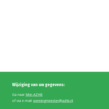
Wijziging van uw gegevens:
Ga naar
Mijn AZHB
of via e-mail:
penningmeester@azhb.nl