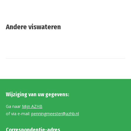
Andere viswateren
Wijziging van uw gegevens:
Ga naar
Mijn AZHB
of via e-mail:
penningmeester@azhb.nl
Correspondentie-adres